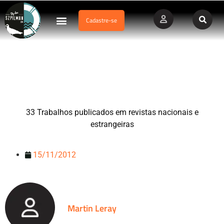
Cadastre-se
Dados Afogamento
Vídeos Profissionais
Currículo Vitae
33 Trabalhos publicados em revistas nacionais e
estrangeiras.
33 Trabalhos publicados em revistas nacionais e
estrangeiras
15/11/2012
Martin Leray