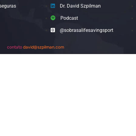
seguras
Dr. David Szpilman
Podcast
@sobrasalifesavingsport
contato
david@szpilman.com