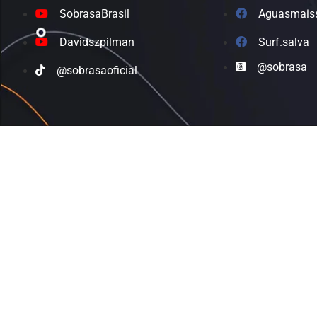
SobrasaBrasil
Aguasmais
Davidszpilman
Surf.salva
@sobrasa
@sobrasaoficial