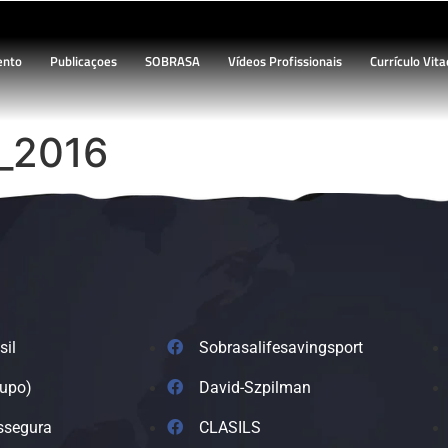
ento
Publicaçoes
SOBRASA
Vídeos Profissionais
Currículo Vita
t_2016
sil
Sobrasalifesavingsport
rupo)
David-Szpilman
ssegura
CLASILS