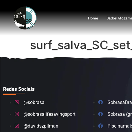
Home
Dados Afogam
surf_salva_SC_se
Redes Sociais
@sobrasa
SobrasaBra
@sobrasalifesavingsport
Sobrasa (g
@davidszpilman
Piscinamai