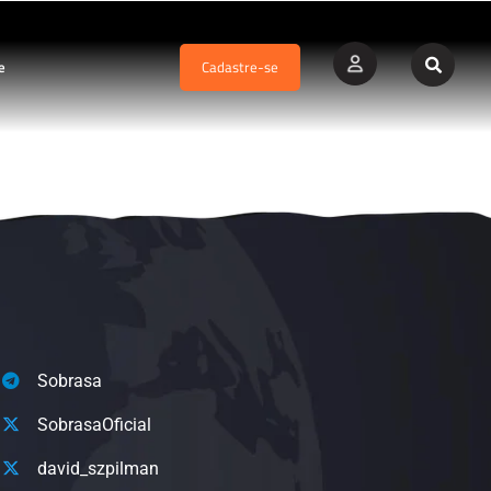
e
Cadastre-se
Sobrasa
SobrasaOficial
david_szpilman