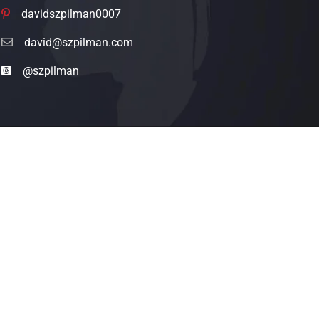
davidszpilman0007
david@szpilman.com
@szpilman