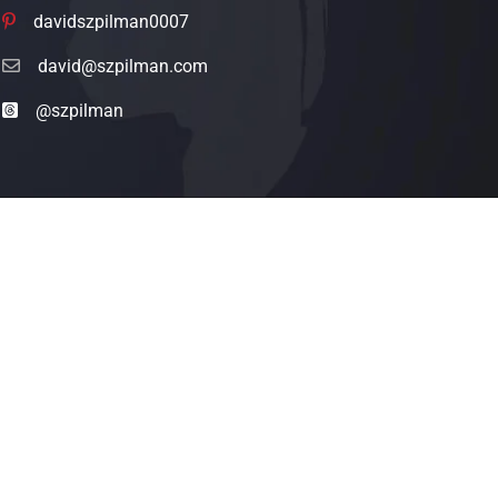
davidszpilman0007
david@szpilman.com
@szpilman