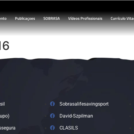
ento
Publicaçoes
SOBRASA
Vídeos Profissionais
Currículo Vita
16
sil
Sobrasalifesavingsport
rupo)
David-Szpilman
ssegura
CLASILS