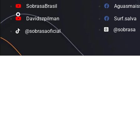
SobrasaBrasil
Aguasmais
Davidszpilman
Surf.salva
@sobrasa
@sobrasaoficial