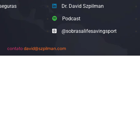
seguras
Dr. David Szpilman
Podcast
@sobrasalifesavingsport
contato
david@szpilman.com