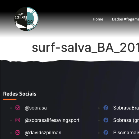
Home
Dados Afogam
surf-salva_BA_20
Redes Sociais
@sobrasa
SobrasaBra
@sobrasalifesavingsport
Sobrasa (g
@davidszpilman
Piscinamai