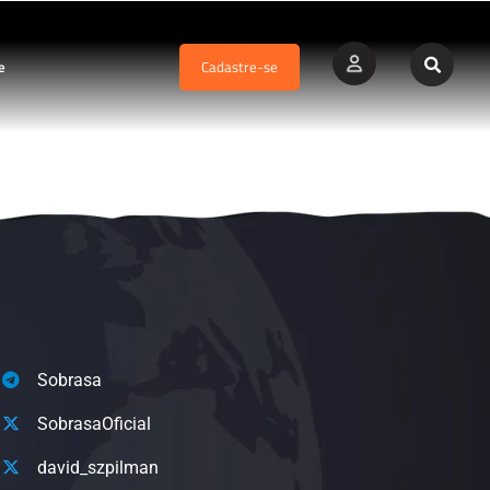
e
Cadastre-se
Sobrasa
SobrasaOficial
david_szpilman