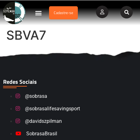
Cadastre-se
Dados Afogamento
Vídeos Profissionais
Currículo Vitae
SBVA7
Redes Sociais
@sobrasa
@sobrasalifesavingsport
@davidszpilman
SobrasaBrasil