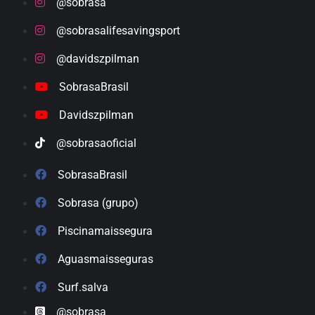
@sobrasa
@sobrasalifesavingsport
@davidszpilman
SobrasaBrasil
Davidszpilman
@sobrasaoficial
SobrasaBrasil
Sobrasa (grupo)
Piscinamaissegura
Aguasmaisseguras
Surf.salva
@sobrasa