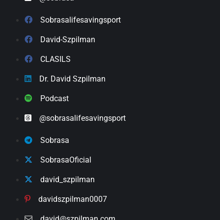
Sobrasalifesavingsport
David-Szpilman
CLASILS
Dr. David Szpilman
Podcast
@sobrasalifesavingsport
Sobrasa
SobrasaOficial
david_szpilman
davidszpilman0007
david@szpilman.com