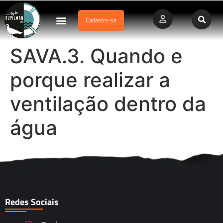
Cadastre-se
Dados Afogamento
Vídeos Profissionais
Currículo Vitae
SAVA.3. Quando e
porque realizar a
ventilação dentro da
água
Redes Sociais