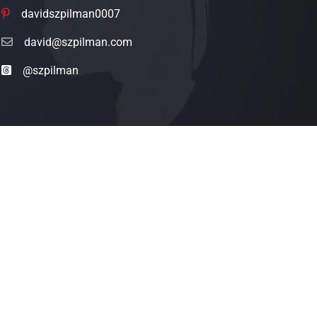
davidszpilman0007
david@szpilman.com
@szpilman