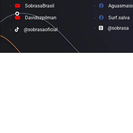
SobrasaBrasil
Aguasmais
Davidszpilman
Surf.salva
@sobrasa
@sobrasaoficial