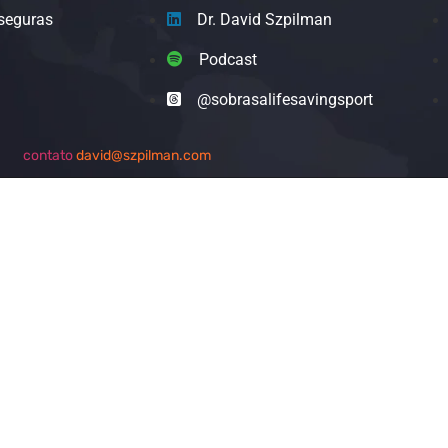
seguras
Dr. David Szpilman
Podcast
@sobrasalifesavingsport
contato
david@szpilman.com