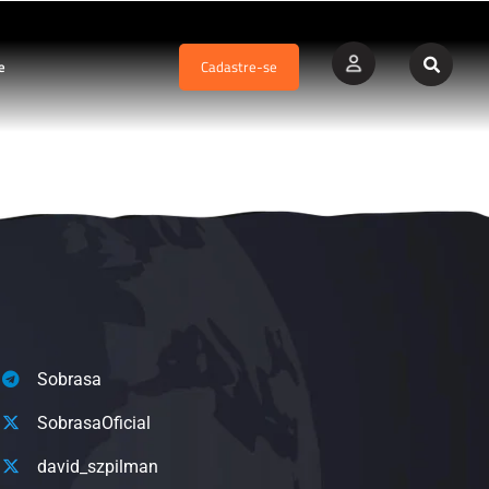
e
Cadastre-se
Sobrasa
SobrasaOficial
david_szpilman