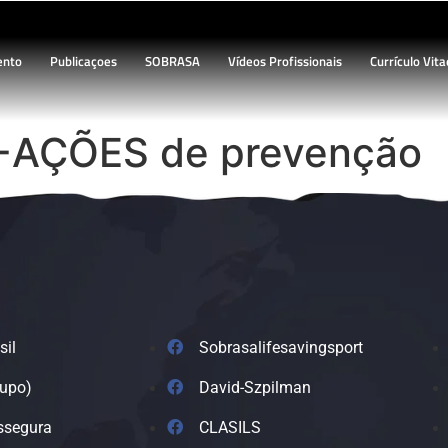
ento
Publicaçoes
SOBRASA
Vídeos Profissionais
Currículo Vita
-AÇÕES de prevenção
sil
Sobrasalifesavingsport
rupo)
David-Szpilman
ssegura
CLASILS