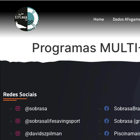
Home
Dados Afogam
Programas MULTI
Redes Sociais
@sobrasa
SobrasaBra
@sobrasalifesavingsport
Sobrasa (g
@davidszpilman
Piscinamai