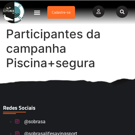
Cadastre-se
Dados Afogamento
Vídeos Profissionais
Currículo Vitae
Participantes da
campanha
Piscina+segura
Redes Sociais
@sobrasa
@sobrasalifesavingsport