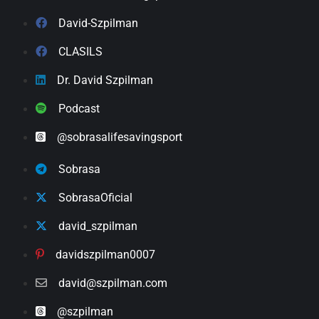
David-Szpilman
CLASILS
Dr. David Szpilman
Podcast
@sobrasalifesavingsport
Sobrasa
SobrasaOficial
david_szpilman
davidszpilman0007
david@szpilman.com
@szpilman