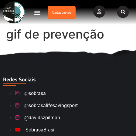
Cadastre-se
Dados Afogamento
Vídeos Profissionais
Currículo Vitae
gif de prevenção
Redes Sociais
@sobrasa
@sobrasalifesavingsport
@davidszpilman
SobrasaBrasil