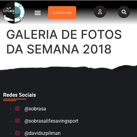
Cadastre-se
Dados Afogamento
Vídeos Profissionais
Currículo Vitae
GALERIA DE FOTOS
DA SEMANA 2018
Redes Sociais
@sobrasa
@sobrasalifesavingsport
@davidszpilman