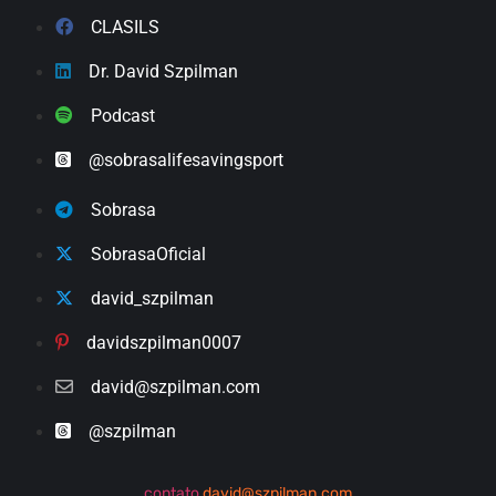
CLASILS
Dr. David Szpilman
Podcast
@sobrasalifesavingsport
Sobrasa
SobrasaOficial
david_szpilman
davidszpilman0007
david@szpilman.com
@szpilman
contato
david@szpilman.com