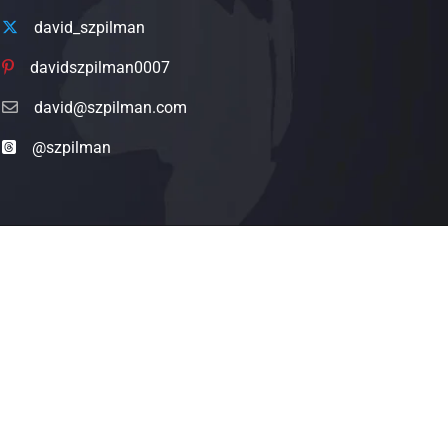
david_szpilman
davidszpilman0007
david@szpilman.com
@szpilman