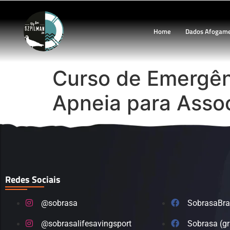
Home
Dados Afogam
Curso de Emergên
Apneia para Asso
Redes Sociais
@sobrasa
SobrasaBra
@sobrasalifesavingsport
Sobrasa (g