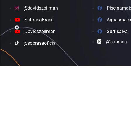
@davidszpilman
Piscinamai
SobrasaBrasil
Aguasmais
Davidszpilman
Surf.salva
@sobrasa
@sobrasaoficial