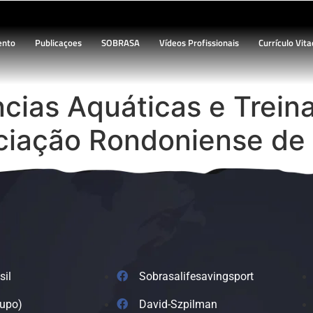
ento
Publicaçoes
SOBRASA
Vídeos Profissionais
Currículo Vita
cias Aquáticas e Trein
ciação Rondoniense de
sil
Sobrasalifesavingsport
rupo)
David-Szpilman