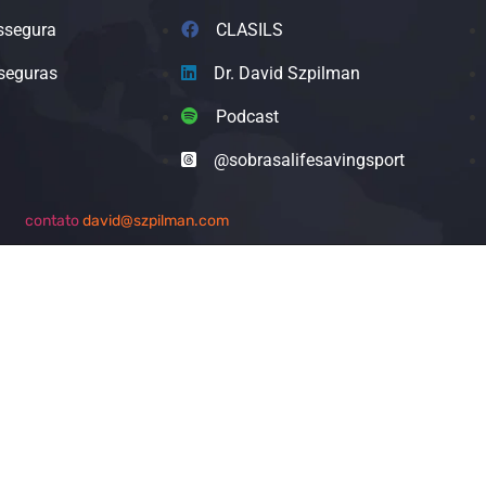
ssegura
CLASILS
seguras
Dr. David Szpilman
Podcast
@sobrasalifesavingsport
contato
david@szpilman.com