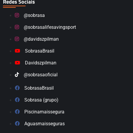
Redes Sociais
@sobrasa
@sobrasalifesavingsport
@davidszpilman
SobrasaBrasil
Davidszpilman
@sobrasaoficial
SobrasaBrasil
Sobrasa (grupo)
Piscinamaissegura
Aguasmaisseguras