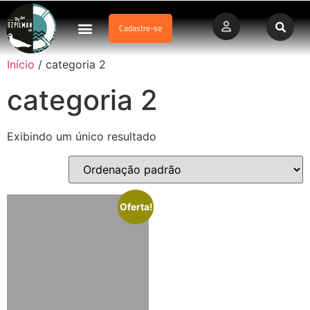
Cadastre-se
Dados Afogamento
Vídeos Profissionais
Currículo Vitae
Início
/ categoria 2
categoria 2
Exibindo um único resultado
Oferta!