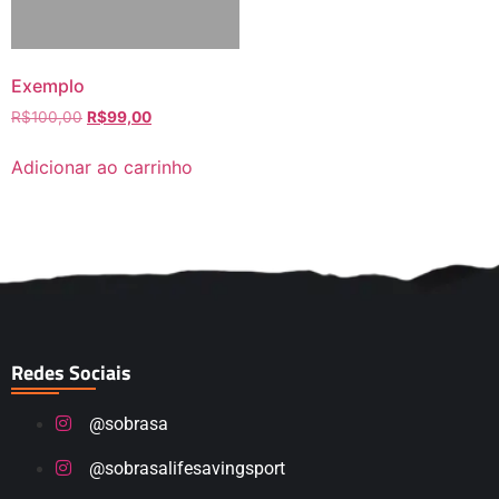
Exemplo
R$
100,00
R$
99,00
Adicionar ao carrinho
Redes Sociais
@sobrasa
@sobrasalifesavingsport